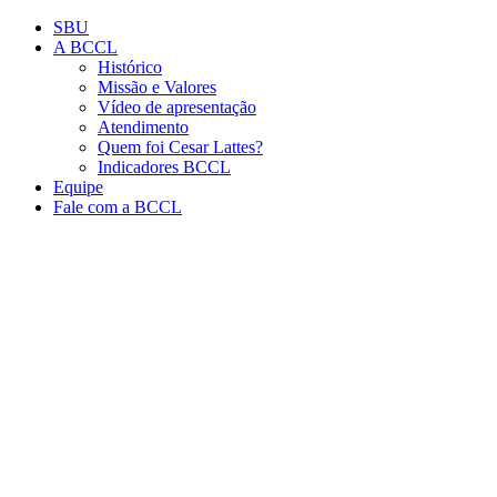
Conteúdo principal
Menu principal
Rodapé
SBU
A BCCL
Histórico
Missão e Valores
Vídeo de apresentação
Atendimento
Quem foi Cesar Lattes?
Indicadores BCCL
Equipe
Fale com a BCCL
Aumentar fonte
Diminuir fonte