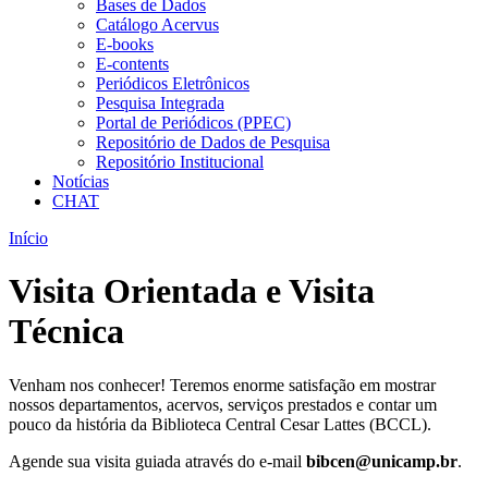
Bases de Dados
Catálogo Acervus
E-books
E-contents
Periódicos Eletrônicos
Pesquisa Integrada
Portal de Periódicos (PPEC)
Repositório de Dados de Pesquisa
Repositório Institucional
Notícias
CHAT
Início
Visita Orientada e Visita
Técnica
Venham nos conhecer! Teremos enorme satisfação em mostrar
nossos departamentos, acervos, serviços prestados e contar um
pouco da história da Biblioteca Central Cesar Lattes (BCCL).
Agende sua visita guiada através do e-mail
bibcen@unicamp.br
.