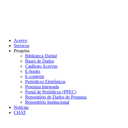
Acervo
Serviços
Pesquisa
Biblioteca Digital
Bases de Dados
Catálogo Acervus
E-books
E-contents
Periódicos Eletrônicos
Pesquisa Integrada
Portal de Periódicos (PPEC)
Repositório de Dados de Pesquisa
Repositório Institucional
Notícias
CHAT
Menu