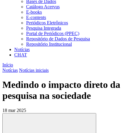
Bases de Dados
Catálogo Acervus
E-books
E-contents
Periódicos Eletrônicos
Pesquisa Integrada
Portal de Periódicos (PPEC)
Repositório de Dados de Pesquisa
Repositório Institucional
Notícias
CHAT
Início
Notícias
Notícias iniciais
Medindo o impacto direto da
pesquisa na sociedade
18 mar 2025