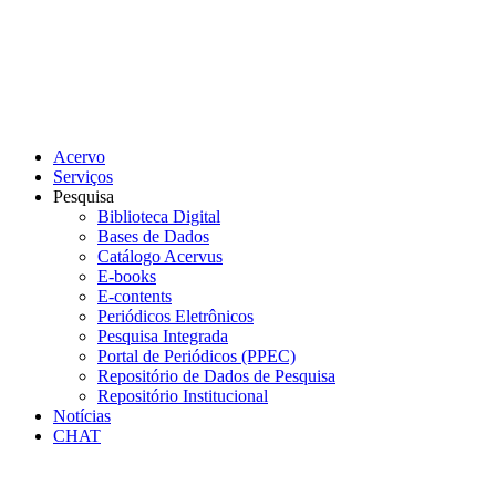
Acervo
Serviços
Pesquisa
Biblioteca Digital
Bases de Dados
Catálogo Acervus
E-books
E-contents
Periódicos Eletrônicos
Pesquisa Integrada
Portal de Periódicos (PPEC)
Repositório de Dados de Pesquisa
Repositório Institucional
Notícias
CHAT
Menu