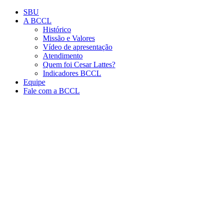
Conteúdo principal
Menu principal
Rodapé
SBU
A BCCL
Histórico
Missão e Valores
Vídeo de apresentação
Atendimento
Quem foi Cesar Lattes?
Indicadores BCCL
Equipe
Fale com a BCCL
Aumentar fonte
Diminuir fonte