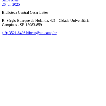
Saiba Mais!
26 jun 2025
Biblioteca Central Cesar Lattes
R. Sérgio Buarque de Holanda, 421 - Cidade Universitária,
Campinas - SP, 13083-859
(19) 3521-6486
bibcen@unicamp.br
Link para o Facebook
Link para o Instagram